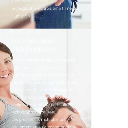
à 22-24SA
-échographie du troisième trimestre
à 32-34SA
Les échographies
supplémentaires
En cas de pathologie ou de besoin
spécifique, il peut y avoir des
échographies supplémentaires qui
auront pour but de vérifier la bonne
croissance du bébé (échographie de
contrôle de croissance) ou de
vérifier une structure particulière
(échographie focalisée).
Les grossesses multiples ont
également un suivi échographique