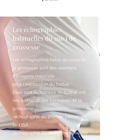
Les échographies
habituelles du suivi de
grossesse
Les échographies faites au cours de
la grossesse sont des examens
d'imagerie médicale
pour l'exploration du foetus.
Elles sont au nombre de trois et ont
lieu à chacun des trimestres de la
grossesse:
-échographie du premier trimestre à
12-13SA
-échographie du deuxième trimestre