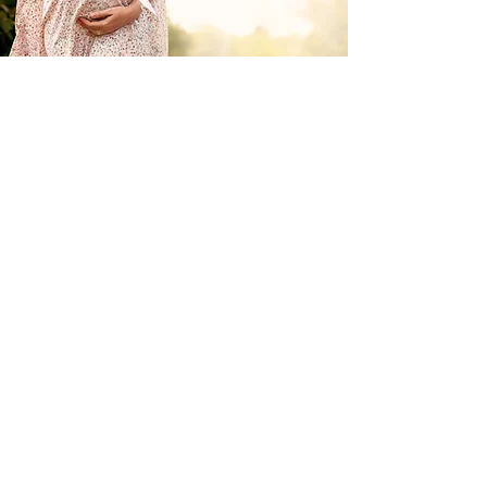
« Je ne suis réellement
devenue sage-femme que le
jour où j'ai moi-même donné
naissance à mon premier
enfant. »