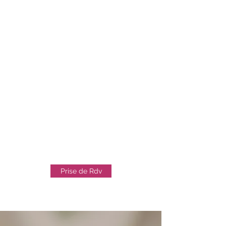
produise la rencontre avec ses
parents. Durant cette attente, de
nombreux examens seront faits
pour s'assurer du bon
déroulement de la grossesse, du
bon état de santé du bébé et de
sa maman. Parmi ces examens il
y a les échographies, moment
privilégié pour les parents qui
peuvent entr'apercevoir leur futur
enfant. Et c'est là que
j'interviens...
Prise de Rdv